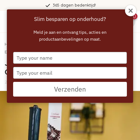
365 dagen bedenktijd!
0
Slim besparen op onderhoud?
menu
Meld je aan en ontvang tips, acties en
productaanbevelingen op maat.
Home
/
Blogs
/
Handleidingen
/ JURA D4 - gebruik van
Eccellente Grey+ waterfilter
Type
JURA D4 - gebruik van Eccellente
your
name
Grey+ waterfilter
Type
your
26 Juli 2024
email
Verzenden