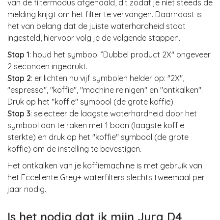
van de filtermodus afgehaald, dit zodat je niet steeds de
melding krijgt om het filter te vervangen. Daarnaast is
het van belang dat de juiste waterhardheid staat
ingesteld, hiervoor volg je de volgende stappen.
Stap 1
: houd het symbool ”Dubbel product 2X" ongeveer
2 seconden ingedrukt.
Stap 2
: er lichten nu vijf symbolen helder op: "2X",
"espresso", "koffie", "machine reinigen" en "ontkalken".
Druk op het "koffie" symbool (de grote koffie).
Stap 3
: selecteer de laagste waterhardheid door het
symbool aan te raken met 1 boon (laagste koffie
sterkte) en druk op het "koffie" symbool (de grote
koffie) om de instelling te bevestigen.
Het ontkalken van je koffiemachine is met gebruik van
het Eccellente Grey+ waterfilters slechts tweemaal per
jaar nodig.
Is het nodig dat ik mijn Jura D4