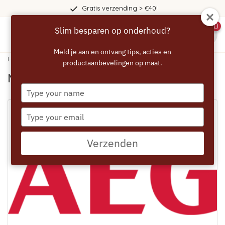
40!
365 dagen bedenktij
0
Slim besparen op onderhoud?
menu
Meld je aan en ontvang tips, acties en
Home
/
Merken
productaanbevelingen op maat.
Merken
Type
your
name
Type
your
email
Verzenden