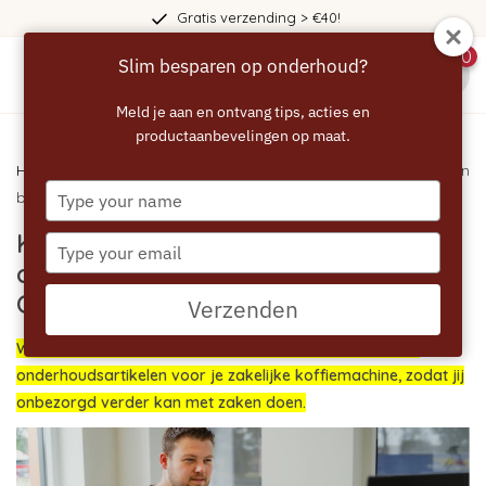
Gratis verzending > €40!
0
Slim besparen op onderhoud?
menu
Meld je aan en ontvang tips, acties en
productaanbevelingen op maat.
Home
/ Koop je zakelijke koffiemachine onderhoudsproducten
Type
bij OnderhoudsArtikelen
your
Koop je zakelijke koffiemachine
name
Type
your
onderhoudsproducten bij
email
OnderhoudsArtikelen
Verzenden
Welkom bij OnderhoudsArtikelen! Dé specialist voor alle
onderhoudsartikelen voor je zakelijke koffiemachine, zodat jij
onbezorgd verder kan met zaken doen.