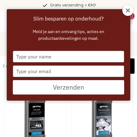
Gratis verzending > €40!
0
Slim besparen op onderhoud?
menu
Meld je aan en ontvang tips, acties en
Home
/
Merken
productaanbevelingen op maat.
/
SMEG
SMEG
Type
your
Filters
7 artikelen
name
Type
your
email
Verzenden