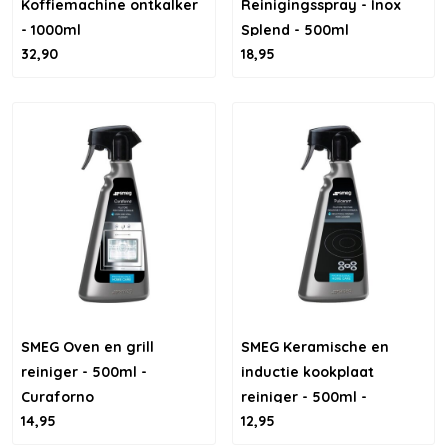
Koffiemachine ontkalker
Reinigingsspray - Inox
- 1000ml
Splend - 500ml
32,90
18,95
SMEG Oven en grill
SMEG Keramische en
reiniger - 500ml -
inductie kookplaat
Curaforno
reiniger - 500ml -
14,95
12,95
Puliceram