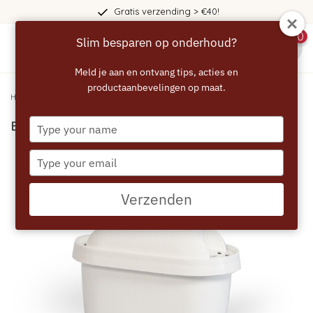
Gratis verzending > €40!
0
Slim besparen op onderhoud?
menu
Meld je aan en ontvang tips, acties en
productaanbevelingen op maat.
Home
/
ECCELLENTE MAX+ Filterpatronen 3+1 gratis
Type
ECCELLENTE MAX+ Filterpatronen 3+1 gratis
your
name
Type
your
email
Verzenden