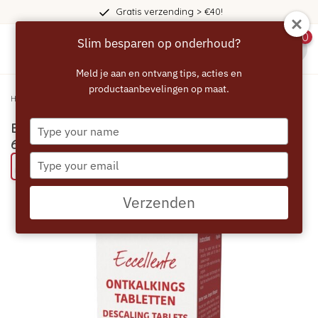
Gratis verzending > €40!
0
Slim besparen op onderhoud?
menu
Meld je aan en ontvang tips, acties en
productaanbevelingen op maat.
Home
/
ECCELLENTE Tassimo Ontkalkingstabletten - 6 stuks
Type
ECCELLENTE Tassimo Ontkalkingstabletten -
your
6 stuks
name
Type
Probeer eens een ECCELLENTE product
your
email
Verzenden