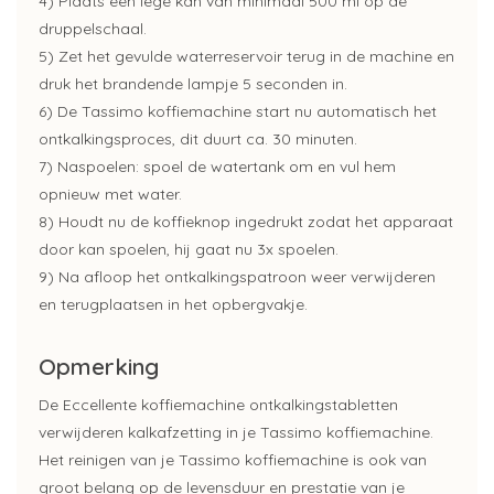
4) Plaats een lege kan van minimaal 500 ml op de
druppelschaal.
5) Zet het gevulde waterreservoir terug in de machine en
druk het brandende lampje 5 seconden in.
6) De Tassimo koffiemachine start nu automatisch het
ontkalkingsproces, dit duurt ca. 30 minuten.
7) Naspoelen: spoel de watertank om en vul hem
opnieuw met water.
8) Houdt nu de koffieknop ingedrukt zodat het apparaat
door kan spoelen, hij gaat nu 3x spoelen.
9) Na afloop het ontkalkingspatroon weer verwijderen
en terugplaatsen in het opbergvakje.
Opmerking
De Eccellente koffiemachine ontkalkingstabletten
verwijderen kalkafzetting in je Tassimo koffiemachine.
Het reinigen van je Tassimo koffiemachine is ook van
groot belang op de levensduur en prestatie van je