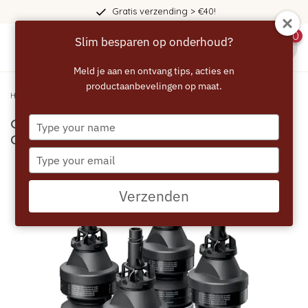
Gratis verzending > €40!
0
Slim besparen op onderhoud?
menu
Meld je aan en ontvang tips, acties en
productaanbevelingen op maat.
Home
/
GAGGENAU Reinigingscartridges - 4 stuks - CLS10
Type
GAGGENAU Reinigingscartridges - 4 stuks -
your
CLS10
name
Type
your
email
Verzenden