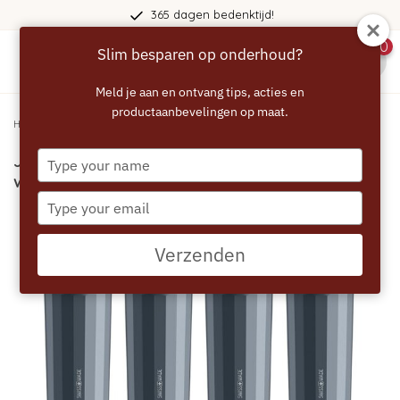
365 dagen bedenktijd!
0
Slim besparen op onderhoud?
menu
Meld je aan en ontvang tips, acties en
productaanbevelingen op maat.
Home
/
JURA Claris Smart+ Filterpatronen – 4-pack waterfilters
Type
JURA Claris Smart+ Filterpatronen – 4-pack
your
waterfilters
name
Type
your
email
Verzenden