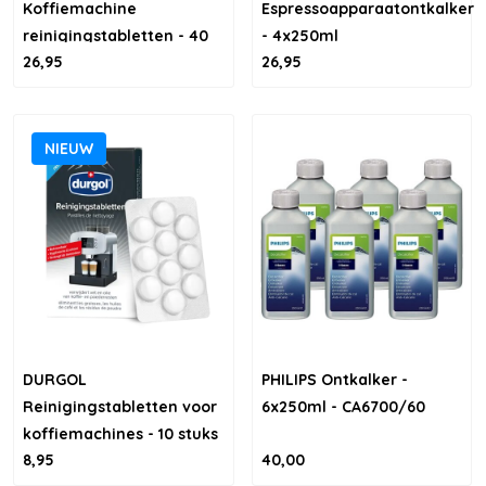
Koffiemachine
Espressoapparaatontkalker
reinigingstabletten - 40
- 4x250ml
26,95
26,95
stuks
NIEUW
DURGOL
PHILIPS Ontkalker -
Reinigingstabletten voor
6x250ml - CA6700/60
koffiemachines - 10 stuks
8,95
40,00