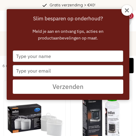
Gratis verzending > €40!
0
Slim besparen op onderhoud?
menu
Meld je aan en ontvang tips, acties en
Home
/
Koffiemachine
productaanbevelingen op maat.
/
Filter koffiezetapparaat
Filter koffiezetapparaat
Type
your
Filters
6 artikelen
name
Type
your
email
Verzenden