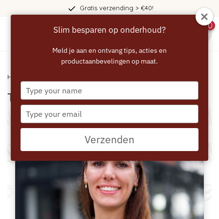
Gratis verzending > €40!
0
Slim besparen op onderhoud?
menu
Meld je aan en ontvang tips, acties en
productaanbevelingen op maat.
Home
/ Team
Type
Team
your
name
Type
your
email
Verzenden