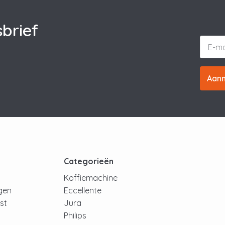
brief
Aan
t
Categorieën
Koffiemachine
ngen
Eccellente
jst
Jura
Philips