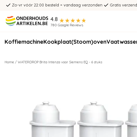
Zo-vr vóór 22:00 besteld = vandaag verzonden
Gratis verzend
4.8
780 Google Reviews
Koffiemachine
Kookplaat
(Stoom)oven
Vaatwasse
Home
/
WATERDROP Brita Intenza voor Siemens EQ - 6 stuks