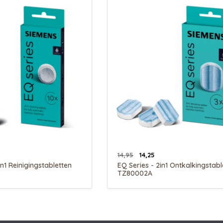
14,95
14,25
in1 Reinigingstabletten
EQ Series - 2in1 Ontkalkingstabl
TZ80002A