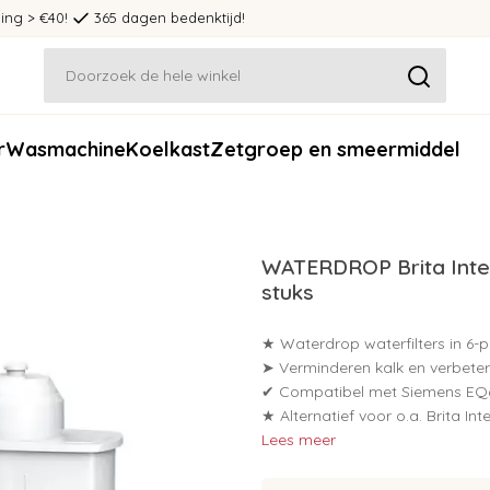
ing > €40!
365 dagen bedenktijd!
r
Wasmachine
Koelkast
Zetgroep en smeermiddel
WATERDROP Brita Inte
stuks
★ Waterdrop waterfilters in 6
➤ Verminderen kalk en verbet
✔ Compatibel met Siemens EQ
★ Alternatief voor o.a. Brita Inte
Lees meer