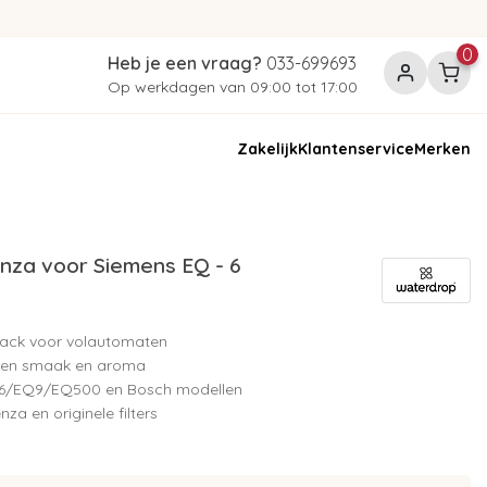
0
Heb je een vraag?
033-699693
Op werkdagen van 09:00 tot 17:00
Zakelijk
Klantenservice
Merken
nza voor Siemens EQ - 6
-pack voor volautomaten
eren smaak en aroma
6/EQ9/EQ500 en Bosch modellen
nza en originele filters