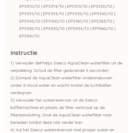
EP5310/10 | EP5314/10 | EP5315/10 | EP5330/10 |
EP5331/10 | EP5333/10 | EP5335/10 | EP5340/10 |
EP5345/10 | EP5360/10 | EP5361/10 | EP5363/10 |
EP5365/10 | EP5930/10 | EP5934/10 | EP5960/10 |
EP5961/10
Instructie
1) Verwijder dePhilips Saeco AquaClean waterfilter uit de
verpakking. Schud de filter gedurende 5 seconden.
2) Dompel de AquaClean waterfilter ondersteboven
onder in koud water en wacht totdat de luchtbellen
verdwijnen.
3) Verwijder het waterreservoir uit de Saeco
koffiemachine en plaats de filter verticaal op de
filteraansluiting. Druk de AquaClean waterfilter naar
beneden totdat deze niet verder kan.
4) Vul het Saeco waterreservoir met proper water en