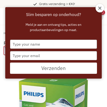
Gratis verzending > €40!
0
Slim besparen op onderhoud?
menu
Meld je aan en ontvang tips, acties en
productaanbevelingen op maat.
Home
/
PHILIPS SAECO AquaClean Waterfilter
Type
PHILIPS SAECO AquaClean Waterfilter
your
Bespaar 27% met een ECCELLENTE product
name
Type
your
email
Verzenden