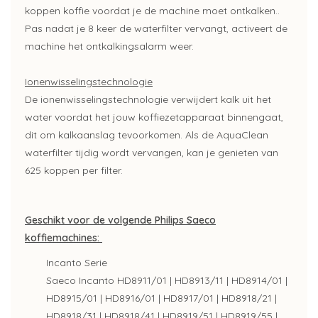
koppen koffie voordat je de machine moet ontkalken..
Pas nadat je 8 keer de waterfilter vervangt, activeert de
machine het ontkalkingsalarm weer.
Ionenwisselingstechnologie
De ionenwisselingstechnologie verwijdert kalk uit het
water voordat het jouw koffiezetapparaat binnengaat,
dit om kalkaanslag tevoorkomen. Als de AquaClean
waterfilter tijdig wordt vervangen, kan je genieten van
625 koppen per filter.
Geschikt voor de volgende Philips Saeco
koffiemachines:
Incanto Serie
Saeco Incanto HD8911/01 | HD8913/11 | HD8914/01 |
HD8915/01 | HD8916/01 | HD8917/01 | HD8918/21 |
HD8918/31 | HD8918/41 | HD8919/51 | HD8919/55 |