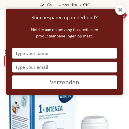
Gratis verzending > €40!
0
Slim besparen op onderhoud?
menu
Meld je aan en ontvang tips, acties en
productaanbevelingen op maat.
Home
/
BRITA Intenza Waterfilter
Type
BRITA Intenza Waterfilter
your
Bespaar 46% met een ECCELLENTE product
name
Type
your
email
Verzenden