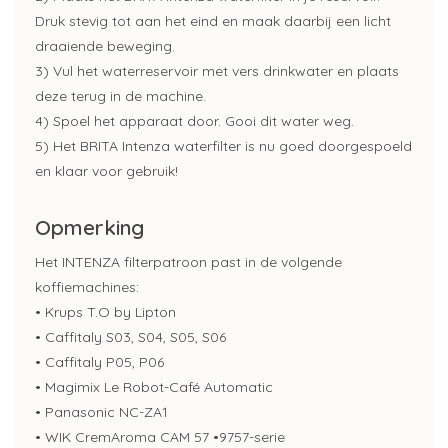
Druk stevig tot aan het eind en maak daarbij een licht
draaiende beweging.
3) Vul het waterreservoir met vers drinkwater en plaats
deze terug in de machine.
4) Spoel het apparaat door. Gooi dit water weg.
5) Het BRITA Intenza waterfilter is nu goed doorgespoeld
en klaar voor gebruik!
Opmerking
Het INTENZA filterpatroon past in de volgende
koffiemachines:
• Krups T.O by Lipton
• Caffitaly S03, S04, S05, S06
• Caffitaly P05, P06
• Magimix Le Robot-Café Automatic
• Panasonic NC-ZA1
• WIK CremAroma CAM 57 •9757-serie