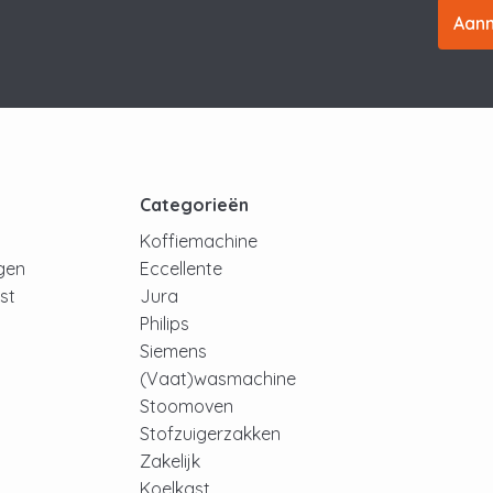
Aan
t
Categorieën
Koffiemachine
ngen
Eccellente
jst
Jura
Philips
Siemens
(Vaat)wasmachine
Stoomoven
Stofzuigerzakken
Zakelijk
Koelkast