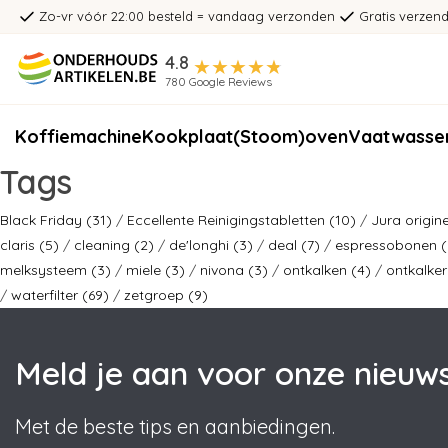
Zo-vr vóór 22:00 besteld = vandaag verzonden
Gratis verzend
4.8
780 Google Reviews
Koffiemachine
Kookplaat
(Stoom)oven
Vaatwasse
Tags
Black Friday
(31)
/
Eccellente Reinigingstabletten
(10)
/
Jura origin
claris
(5)
/
cleaning
(2)
/
de'longhi
(3)
/
deal
(7)
/
espressobonen
(
melksysteem
(3)
/
miele
(3)
/
nivona
(3)
/
ontkalken
(4)
/
ontkalke
/
waterfilter
(69)
/
zetgroep
(9)
Meld je aan voor onze nieuws
Met de beste tips en aanbiedingen.