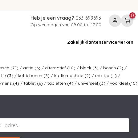
0
Heb je een vraag?
033-699693
Op werkdagen van 09:00 tot 17:00
Zakelijk
Klantenservice
Merken
Bosch
(71)
/
actie
(6)
/
alternatief
(10)
/
black
(3)
/
bosch
(2)
/
ffie
(3)
/
koffiebonen
(3)
/
koffiemachine
(2)
/
melitta
(4)
/
iemens
(4)
/
tablet
(6)
/
tabletten
(4)
/
universeel
(3)
/
voordeel
(10)