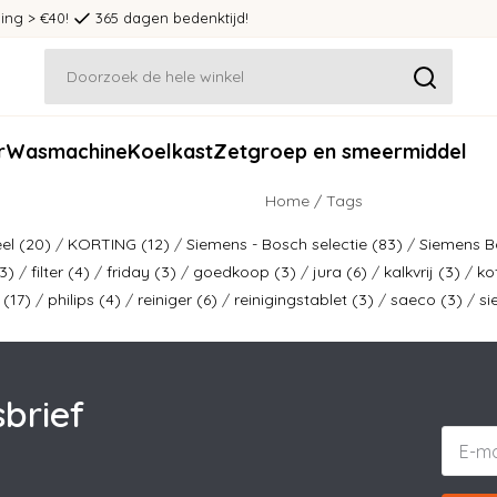
ing > €40!
365 dagen bedenktijd!
r
Wasmachine
Koelkast
Zetgroep en smeermiddel
Home
/
Tags
eel
(20)
/
KORTING
(12)
/
Siemens - Bosch selectie
(83)
/
Siemens 
3)
/
filter
(4)
/
friday
(3)
/
goedkoop
(3)
/
jura
(6)
/
kalkvrij
(3)
/
ko
r
(17)
/
philips
(4)
/
reiniger
(6)
/
reinigingstablet
(3)
/
saeco
(3)
/
s
brief