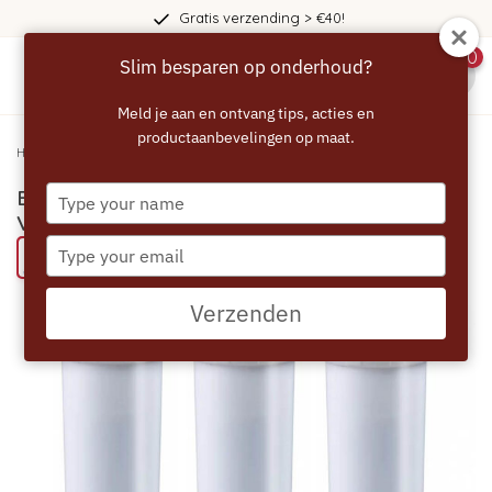
Gratis verzending > €40!
0
Slim besparen op onderhoud?
menu
Meld je aan en ontvang tips, acties en
productaanbevelingen op maat.
Home
/
ECCELLENTE White Waterfilter voor Jura - Voordeelverpakking
Type
ECCELLENTE White Waterfilter voor Jura -
your
Voordeelverpakking
name
Type
Probeer eens een MR TAYLOR product
your
email
Verzenden