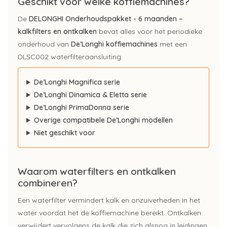
Geschikt voor welke koffiemachines?
De
DELONGHI Onderhoudspakket - 6 maanden –
kalkfilters en ontkalken
bevat alles voor het periodieke
onderhoud van
De’Longhi koffiemachines
met een
DLSC002 waterfilteraansluiting.
De’Longhi Magnifica serie
De’Longhi Dinamica & Eletta serie
De’Longhi PrimaDonna serie
Overige compatibele De’Longhi modellen
Niet geschikt voor
Waarom waterfilters en ontkalken
combineren?
Een waterfilter vermindert kalk en onzuiverheden in het
water voordat het de koffiemachine bereikt. Ontkalken
verwijdert vervolgens de kalk die zich alsnog in leidingen