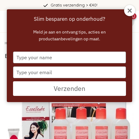
Gratis verzending > €40!
0
Slim besparen op onderhoud?
menu
Meld je aan en ontvang tips, acties en
productaanbevelingen op maat.
Home
/
ECCELLENTE Onderhoudspakket Miele
Type
ECCELLENTE Onderhoudspakket Miele
your
name
Type
your
email
Verzenden