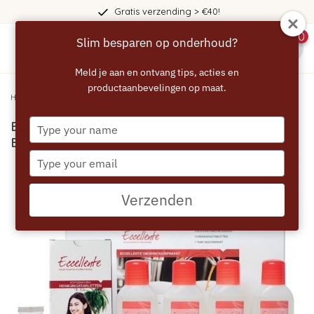
Gratis verzending > €40!
0
Slim besparen op onderhoud?
menu
Meld je aan en ontvang tips, acties en
productaanbevelingen op maat.
Home
/
ECCELLENTE Onderhoudspakket Siemens Bosch Krups Miele
Type
ECCELLENTE Onderhoudspakket Siemens
your
Bosch Krups Miele
name
Type
your
email
Verzenden