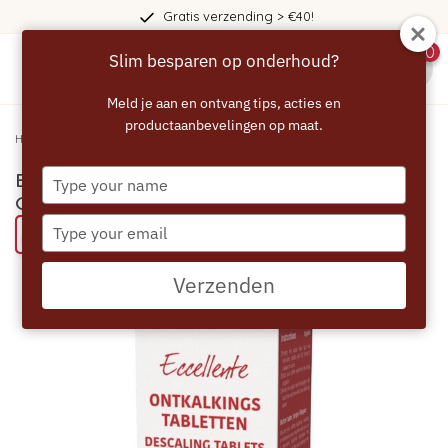
Gratis verzending > €40!
0
Slim besparen op onderhoud?
menu
Meld je aan en ontvang tips, acties en
productaanbevelingen op maat.
Home
/
ECCELLENTE Ontkalkingstabletten voor Gaggenau - 6 stuks
Type
ECCELLENTE Ontkalkingstabletten voor
your
Gaggenau - 6 stuks
name
Type
Probeer eens een ECCELLENTE product
your
email
Verzenden