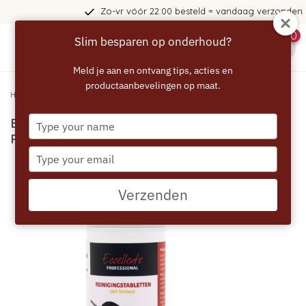
Zo-vr vóór 22:00 besteld = vandaag verzonden
0
Slim besparen op onderhoud?
menu
Meld je aan en ontvang tips, acties en
productaanbevelingen op maat.
Home
/
ECCELLENTE Professional Reinigingstabletten 25 x 3,4 gram
Type
ECCELLENTE PROFESSIONAL
your
Reinigingstabletten 25 x 3,4 gram
name
Type
your
email
Verzenden