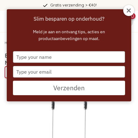
Gratis verzending > €40!
0
Slim besparen op onderhoud?
menu
Meld je aan en ontvang tips, acties en
productaanbevelingen op maat.
Home
/
ECCELLENTE Reinigingsborstel voor Melkslang en Buisjes - 1+1 gratis
Type
ECCELLENTE Reinigingsborstel voor
your
Melkslang en Buisjes - 1+1 gratis
name
Type
Probeer eens een ECCELLENTE product
your
email
Verzenden