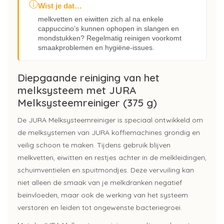
ⓘ
Wist je dat…
melkvetten en eiwitten zich al na enkele
cappuccino’s kunnen ophopen in slangen en
mondstukken? Regelmatig reinigen voorkomt
smaakproblemen en hygiëne-issues.
Diepgaande reiniging van het
melksysteem met JURA
Melksysteemreiniger (375 g)
De JURA Melksysteemreiniger is speciaal ontwikkeld om
de melksystemen van JURA koffiemachines grondig en
veilig schoon te maken. Tijdens gebruik blijven
melkvetten, eiwitten en restjes achter in de melkleidingen,
schuimventielen en spuitmondjes. Deze vervuiling kan
niet alleen de smaak van je melkdranken negatief
beïnvloeden, maar ook de werking van het systeem
verstoren en leiden tot ongewenste bacteriegroei.