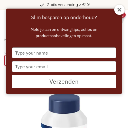
Gratis verzending > €40!
0
Slim besparen op onderhoud?
menu
Meld je aan en ontvang tips, acties en
productaanbevelingen op maat.
Home
/
JURA Melksysteemreiniger - 375 g refill pack
Type
JURA Melksysteemreiniger - 375 g refill pack
your
Bespaar 63% met een ECCELLENTE Professional product
name
Type
your
email
Verzenden