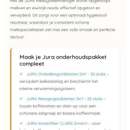
Met de JURA Melksysteemreiniger wordt opgehoopt
melkvet en eiwitrijk residu effectief opgelost en
verwijderd. Dit zorgt voor een optimaal hygiënisch
resultaat, waardoor je consistent schone
melkspecialiteiten zet met een volle smaak en perfecte
textuur.
Maak je Jura onderhoudspakket
compleet
✓
JURA Ontkalkingstabletten 2in1 - 36 stuks
–
verwijdert kalkaanslag en beschermt het
interne verwarmingssysteem.
✓
JURA Reinigingstabletten 3in1 - 25 stuks
–
lossen koffievetten en oliën op voor een
schonere zetgroep en betere koffiesmaak.
✓
JURA Waterfilter CLARIS Smart+
– voor