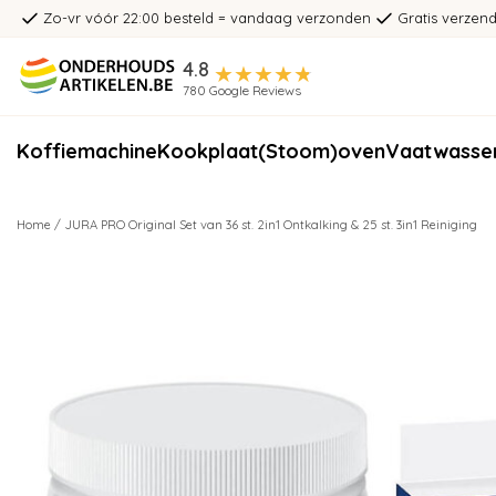
Zo-vr vóór 22:00 besteld = vandaag verzonden
Gratis verzend
4.8
780 Google Reviews
Koffiemachine
Kookplaat
(Stoom)oven
Vaatwasse
Home
/
JURA PRO Original Set van 36 st. 2in1 Ontkalking & 25 st. 3in1 Reiniging