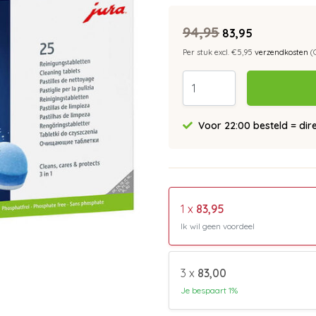
94,95
83,95
Per stuk excl. €5,95
verzendkosten
(
Voor 22:00 besteld = dir
1 x
83,95
Ik wil geen voordeel
3 x
83,00
Je bespaart 1%