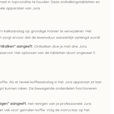
aat in topconditie te houden. Deze ontkalkingstabletten en
onele apparaten van Jura.
 om kalkaanslag op grondige manier te verwijderen. Het
t zorgt ervoor dat de levensduur aanzienlijk verlengd wordt.
ntkalken” aangeeft
. Ontkalken doe je met drie Jura
servoir. Het oplossen van de tabletten duurt ongeveer 5
fie. Als er teveel koffieaanslag in het Jura apparaat zit kan
stopt kunnen raken. De bewegende onderdelen functioneren
nigen” aangeeft.
Het reinigen van je professionele Jura
et vak voor gemalen koffie. Volg de instructies op het