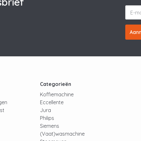
brief
Aan
t
Categorieën
Koffiemachine
ngen
Eccellente
jst
Jura
Philips
Siemens
(Vaat)wasmachine