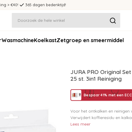
ing > €40!
365 dagen bedenktijd!
r
Wasmachine
Koelkast
Zetgroep en smeermiddel
JURA PRO Original Set 
25 st. 3in1 Reiniging
Bespaar 41% met een ECC
Voor het ontkalken en reinigen
Verwijdert koffieresidu en kal
Lees meer