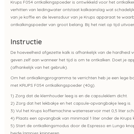
Krups F054 ontkalkingspoeder is ontwikkeld voor het ontkalke
verhitten van leidingwater ontstaat kalkaanslag wat schadeli
van je koffie en de levensduur van je Krups apparaat te waar
ontkalkingspoeder van groot belang. Bij het niet op tijd uitvoe
Instructie
De hoeveelheid afgezette kalk is afhankelijk van de hardheid
geven zelf aan wanneer het tijd is om te ontkalken. Doet je a
(afhankelijk van het gebruik).
Om het ontkalkingprogramma te verrichten heb je een lege ba
met KRUPS F054 ontkalkingspoeder (40g).
1) Zorg dat de klemhouder leeg is en de capsuleklem dicht.
2) Zorg dat het lekbakje en het capsule-opvangbakje leeg is.
3) Vul het Krups koffiemachine waterreservoir met 0,5 liter s
4) Plaats een opvangbak van minimaal 1 liter onder de Krups k
5) Start de ontkalkingsmodus door de Espresso en Lungo knop
beide lampjes knipperen.