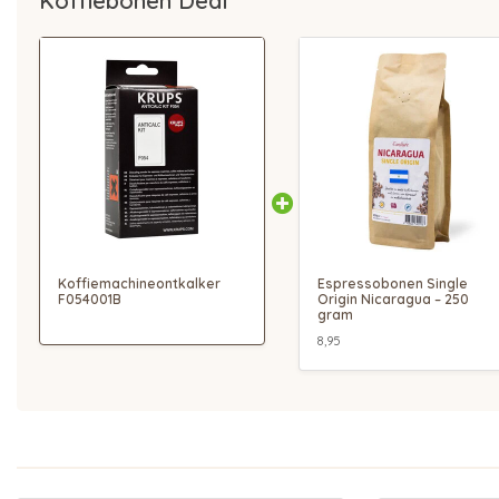
Koffiebonen Deal
Koffiemachineontkalker
Espressobonen Single
F054001B
Origin Nicaragua – 250
gram
8,95