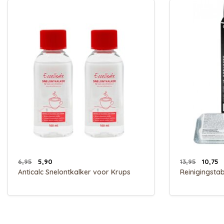
6,95
5,90
13,95
10,75
Anticalc Snelontkalker voor Krups
Reinigingstab