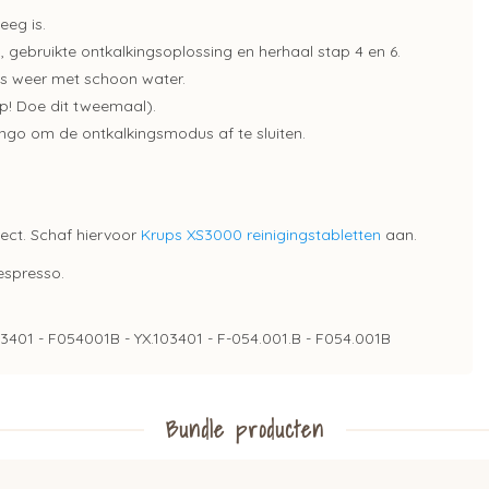
eeg is.
gebruikte ontkalkingsoplossing en herhaal stap 4 en 6.
ens weer met schoon water.
p! Doe dit tweemaal).
ngo om de ontkalkingsmodus af te sluiten.
fect. Schaf hiervoor
Krups XS3000 reinigingstabletten
aan.
espresso.
103401 - F054001B - YX.103401 - F-054.001.B - F054.001B
Bundle producten