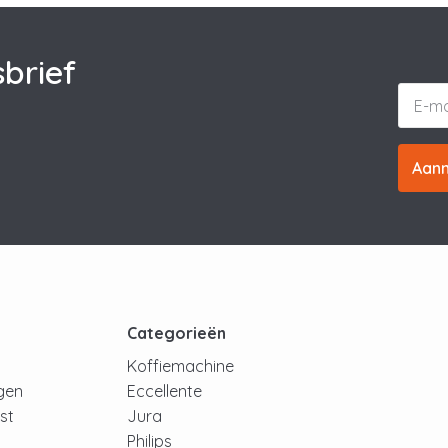
brief
Aan
t
Categorieën
Koffiemachine
ngen
Eccellente
jst
Jura
Philips