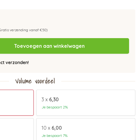
Gratis verzending vanaf €50)
Toevoegen aan winkelwagen
ect verzonden!
Volume voordeel
3 x
6,30
Je bespaart 2%
10 x
6,00
Je bespaart 7%