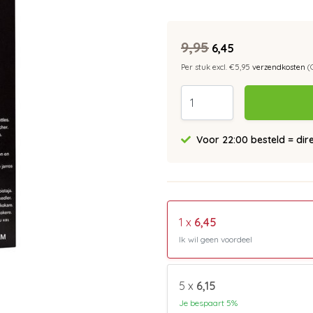
9,95
6,45
Per stuk excl. €5,95
verzendkosten
(
Voor 22:00 besteld = dir
1 x
6,45
Ik wil geen voordeel
5 x
6,15
Je bespaart 5%