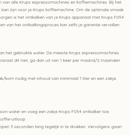
n van alle Krups espressomachines en koffiemachines. Bij het
jk kan zijn voor je Krups koffiemachine. Om de optimale smaak
borgen is het ontkalken van je Krups apparaat met Krups F054
ren van het ontkalkingsproces kan zelfs je garantie vervallen.
 van het gebruikte water. De meeste Krups espressomachines
pparaat dit niet, ga dan uit van 1 keer per maand/2 maanden
k/kom nodig met inhoud van minimaal 1 liter en een zakje
choon water en voeg een zakje Krups F054 ontkalker toe.
offie-uitloop.
pen 3 seconden lang tegelijk in te drukken. Vervolgens gaan