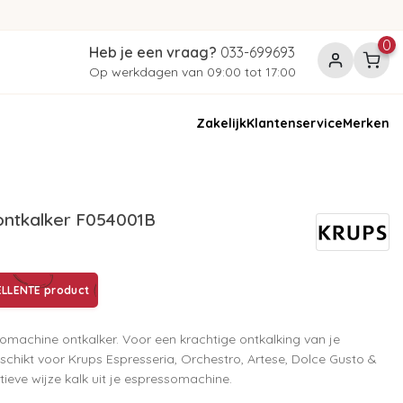
0
Heb je een vraag?
033-699693
Op werkdagen van 09:00 tot 17:00
Zakelijk
Klantenservice
Merken
ntkalker F054001B
LLENTE product
somachine ontkalker. Voor een krachtige ontkalking van je
chikt voor Krups Espresseria, Orchestro, Artese, Dolce Gusto &
ieve wijze kalk uit je espressomachine.