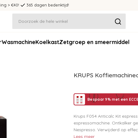
ing > €40!
365 dagen bedenktijd!
r
Wasmachine
Koelkast
Zetgroep en smeermiddel
KRUPS Koffiemachineo
Bespaar 9% met een ECCE
Krups F054 Anticalc Kit espres
espressomachine. Ontkalker ges
Nespresso. Verwijderd op effect
Lees meer