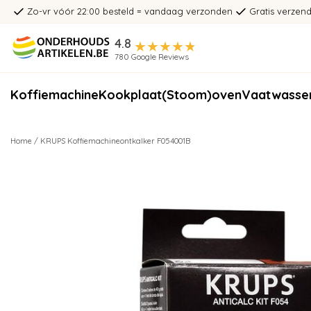
Zo-vr vóór 22:00 besteld = vandaag verzonden
Gratis verzend
4.8
780 Google Reviews
Koffiemachine
Kookplaat
(Stoom)oven
Vaatwasse
Home
/
KRUPS Koffiemachineontkalker F054001B