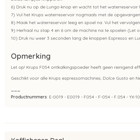
6) Druk nu op de Lungo-knop en wacht tot het waterreservoir l
7) Vul het Krups waterreservoir nogmaals met de opgevangen, 
8) Maak het waterreservoir leeg en spoel na. Vul het vervolg
9) Herhaal nu stap 4 en 6 om de machine na te spoelen (Let o
10) Druk nu weer 3 seconden lang de knoppen Espresso en Lu
Opmerking
Let op! Krups F054 ontkalkingspoeder heeft geen reinigend ef
Geschikt voor alle Krups espressomachines, Dolce Gusto en N
___
Productnummers
: E-0019 - E0019 - F054 - F-054 - F.054 - YX-