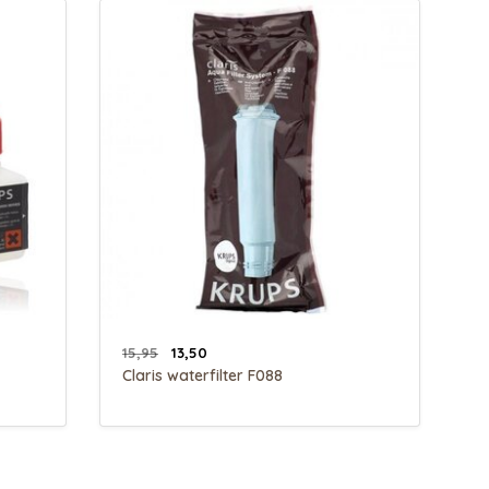
15,95
13,50
Claris waterfilter F088