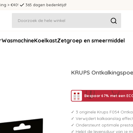
ing > €40!
365 dagen bedenktijd!
r
Wasmachine
Koelkast
Zetgroep en smeermiddel
KRUPS Ontkalkingspoed
Bespaar 67% met een ECC
✓ 3 originele Krups F054 Ontka
✓ Verwijdert kalkaanslag effect
✓ Ondersteunt optimale presta
✓ Helpt de levensduur van je m