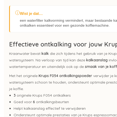
ⓘ
Wist je dat…
een waterfilter kalkvorming vermindert, maar bestaande kal
ontkalken essentieel voor een gezonde koffiemachine.
Effectieve ontkalking voor jouw Kr
Kraanwater bevat
kalk
die zich tijdens het gebruik van je K
watersysteem. Na verloop van tijd kan deze
kalkaanslag
invlo
watertemperatuur en uiteindelijk ook op de
smaak van je koff
Met het originele
Krups F054 ontkalkingspoeder
verwijder je k
watersysteem schoon te houden, ondersteunt optimale prest
je koffie.
3
originele Krups F054 ontkalkers
Goed voor
6
ontkalkingsbeurten
Helpt kalkaanslag effectief te verwijderen
Ondersteunt optimale prestaties van je Krups espressomac