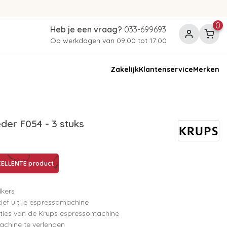
0
Heb je een vraag?
033-699693
Op werkdagen van 09:00 tot 17:00
Zakelijk
Klantenservice
Merken
er F054 - 3 stuks
ELLENTE product
lkers
ief uit je espressomachine
ties van de Krups espressomachine
achine te verlengen