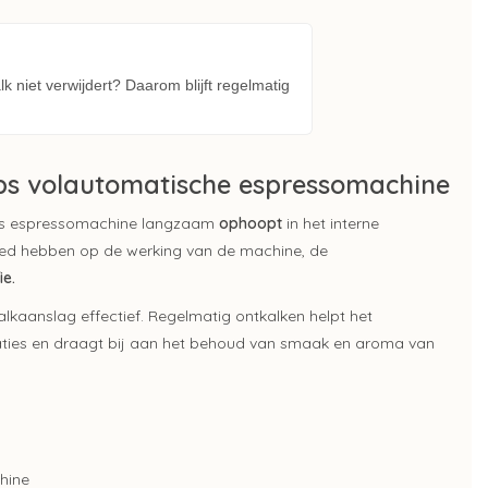
k niet verwijdert? Daarom blijft regelmatig
ups volautomatische espressomachine
rups espressomachine langzaam
ophoopt
in het interne
ed hebben op de werking van de machine, de
ie.
alkaanslag effectief. Regelmatig ontkalken helpt het
aties en draagt bij aan het behoud van smaak en aroma van
hine