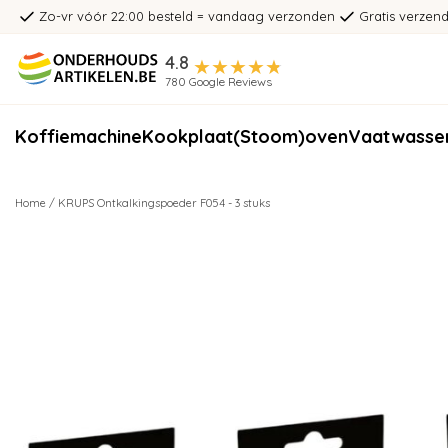
Zo-vr vóór 22:00 besteld = vandaag verzonden
Gratis verzend
4.8
780 Google Reviews
Koffiemachine
Kookplaat
(Stoom)oven
Vaatwasse
Home
/
KRUPS Ontkalkingspoeder F054 - 3 stuks