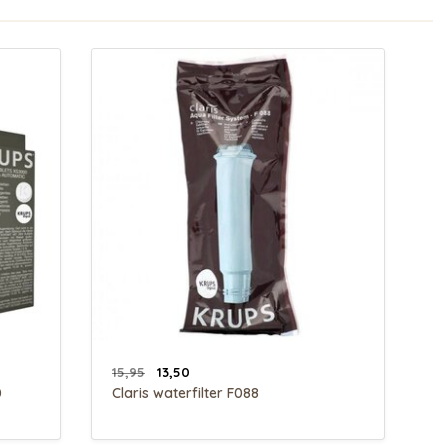
15,95
13,50
0
Claris waterfilter F088