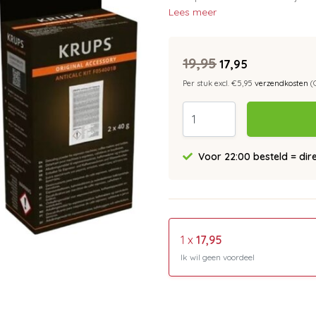
Lees meer
19,95
17,95
Per stuk excl. €5,95
verzendkosten
(
Voor 22:00 besteld = dir
1 x
17,95
Ik wil geen voordeel