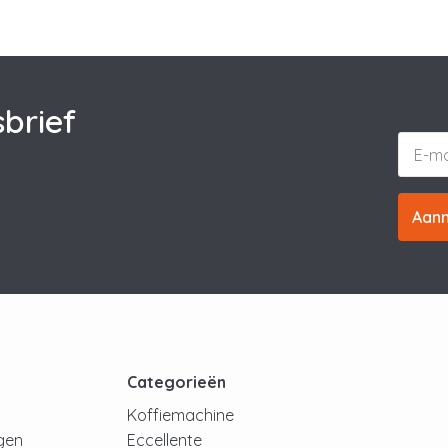
brief
Aan
t
Categorieën
Koffiemachine
ngen
Eccellente