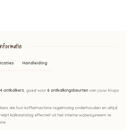
nformatie
icaties
Handleiding
54 ontkalkers
, goed voor
6 ontkalkingsbeurten
van jouw Krups
uikers die hun koffiemachine regelmatig onderhouden en altijd
elpt kalkaanslag effectief uit het interne watersysteem te
ine.