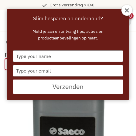
Gratis verzending > €40!
0
Slim besparen op onderhoud?
menu
Meld je aan en ontvang tips, acties en
productaanbevelingen op maat.
Home
/
PHILIPS SAECO Vloeibare Ontkalker - 250ml
Type
PHILIPS SAECO Vloeibare Ontkalker - 250ml
your
Bespaar 59% met een ECCELLENTE product
name
Type
your
email
Verzenden