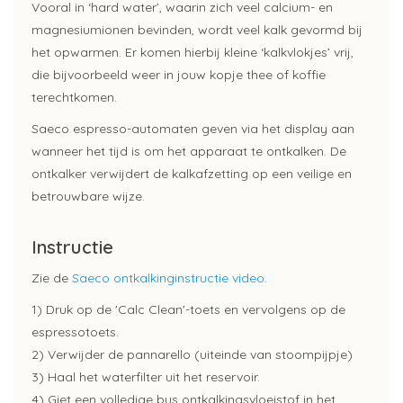
Vooral in ‘hard water’, waarin zich veel calcium- en
magnesiumionen bevinden, wordt veel kalk gevormd bij
het opwarmen. Er komen hierbij kleine ‘kalkvlokjes’ vrij,
die bijvoorbeeld weer in jouw kopje thee of koffie
terechtkomen.
Saeco espresso-automaten geven via het display aan
wanneer het tijd is om het apparaat te ontkalken. De
ontkalker verwijdert de kalkafzetting op een veilige en
betrouwbare wijze.
Instructie
Zie de
Saeco ontkalkinginstructie video
.
1) Druk op de 'Calc Clean'-toets en vervolgens op de
espressotoets.
2) Verwijder de pannarello (uiteinde van stoompijpje)
3) Haal het waterfilter uit het reservoir.
4) Giet een volledige bus ontkalkingsvloeistof in het