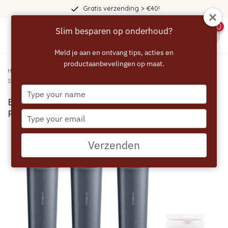
Gratis verzending > €40!
0
Slim besparen op onderhoud?
menu
Meld je aan en ontvang tips, acties en
productaanbevelingen op maat.
Home
/
ECCELLENTE Professional Set 25 st. 2in1 Reiniging & 3 JURA PRO
Smart+ filters
Type
ECCELLENTE PROFESSIONAL Set 25 st. 2in1
your
name
Reiniging & 3 JURA PRO Smart+ filters
Type
your
email
Verzenden