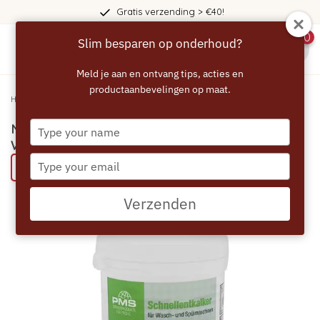
Gratis verzending > €40!
0
Slim besparen op onderhoud?
menu
Meld je aan en ontvang tips, acties en
productaanbevelingen op maat.
Home
/
MR TAYLOR PMS Snelontkalker voor Wasmachine en Vaatwasser
Type
MR TAYLOR PMS Snelontkalker voor
your
Wasmachine en Vaatwasser
name
Type
Probeer eens een MR TAYLOR product
your
email
Verzenden