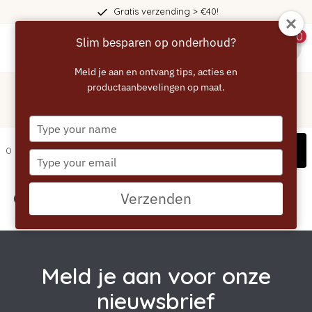
Gratis verzending > €40!
0
Slim besparen op onderhoud?
menu
Meld je aan en ontvang tips, acties en
Home
/
Tags
/
productaanbevelingen op maat.
aqua clean
Producten getagd met aqua clean
Type
your
Filters
0 artikelen
name
Type
your
email
Geen producten gevonden!...
Verzenden
Meld je aan voor onze
nieuwsbrief