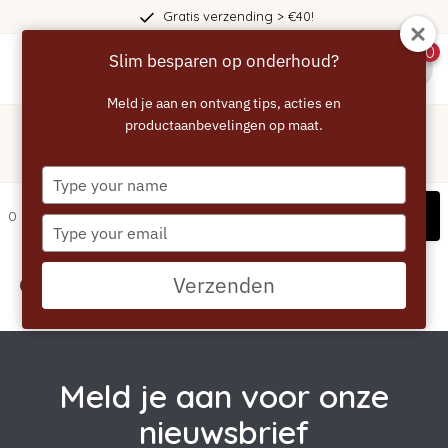
Gratis verzending > €40!
0
Slim besparen op onderhoud?
menu
Meld je aan en ontvang tips, acties en
Home
/
Tags
/
productaanbevelingen op maat.
friday
Producten getagd met friday
Type
your
Filters
0 artikelen
name
Type
your
email
Geen producten gevonden!...
Verzenden
Meld je aan voor onze
nieuwsbrief