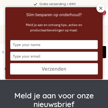
Gratis verzending > €40!
0
Slim besparen op onderhoud?
menu
Meld je aan en ontvang tips, acties en
Home
/
Tags
/
productaanbevelingen op maat.
goedkoop
Producten getagd met goedkoop
Type
your
Filters
0 artikelen
name
Type
your
email
Geen producten gevonden!...
Verzenden
Meld je aan voor onze
nieuwsbrief