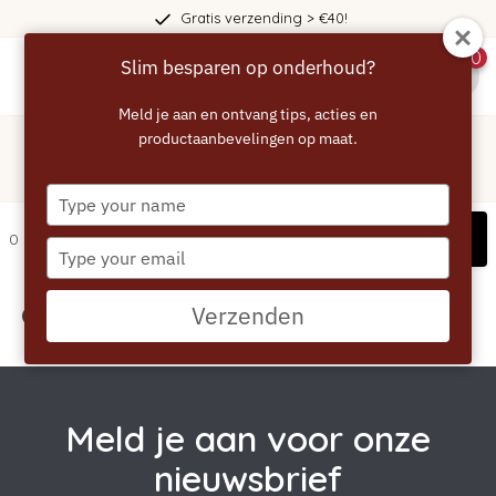
Gratis verzending > €40!
0
Slim besparen op onderhoud?
menu
Meld je aan en ontvang tips, acties en
Home
/
Tags
/
productaanbevelingen op maat.
nespresso
Producten getagd met nespresso
Type
your
Filters
0 artikelen
name
Type
your
email
Geen producten gevonden!...
Verzenden
Meld je aan voor onze
nieuwsbrief