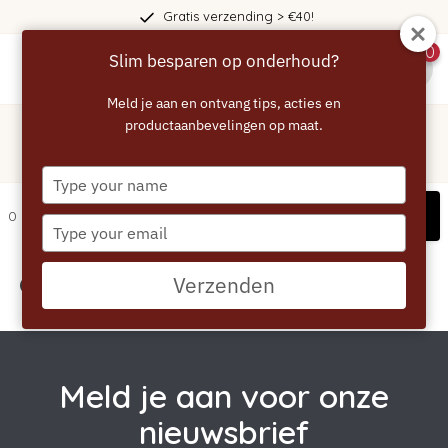
Gratis verzending > €40!
0
Slim besparen op onderhoud?
menu
Meld je aan en ontvang tips, acties en
Home
/
Tags
/
productaanbevelingen op maat.
philips
Producten getagd met philips
Type
your
Filters
0 artikelen
name
Type
your
email
Geen producten gevonden!...
Verzenden
Meld je aan voor onze
nieuwsbrief