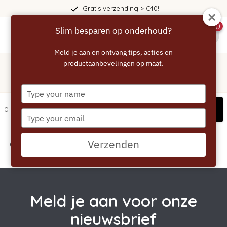
Gratis verzending > €40!
0
Slim besparen op onderhoud?
menu
Meld je aan en ontvang tips, acties en
Home
/
Tags
/
productaanbevelingen op maat.
vloeibaar
Producten getagd met vloeibaar
Type
your
Filters
0 artikelen
name
Type
your
email
Geen producten gevonden!...
Verzenden
Meld je aan voor onze
nieuwsbrief