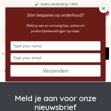
Gratis verzending > €40!
0
Slim besparen op onderhoud?
menu
Meld je aan en ontvang tips, acties en
Home
/
Tags
/
productaanbevelingen op maat.
voordelig
Producten getagd met voordelig
Type
your
Filters
0 artikelen
name
Type
your
email
Geen producten gevonden!...
Verzenden
Meld je aan voor onze
nieuwsbrief