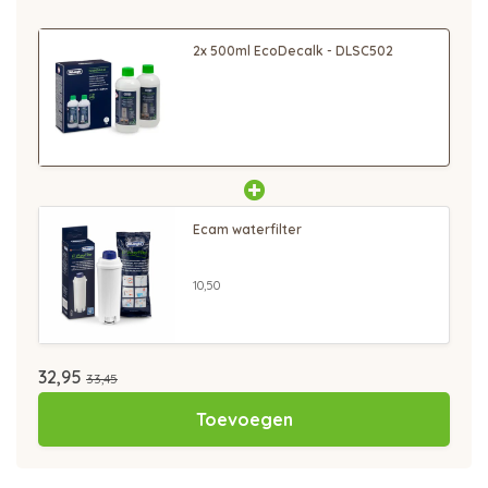
2x 500ml EcoDecalk - DLSC502
Ecam waterfilter
10,50
32,95
33,45
Toevoegen