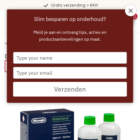
Gratis verzending > €40!
0
Slim besparen op onderhoud?
menu
Meld je aan en ontvang tips, acties en
productaanbevelingen op maat.
Home
/
DELONGHI 2x 500ml EcoDecalk - DLSC502
Type
DELONGHI 2x 500ml EcoDecalk - DLSC502
your
Bespaar 52% met een ECCELLENTE product
name
Type
your
email
Verzenden