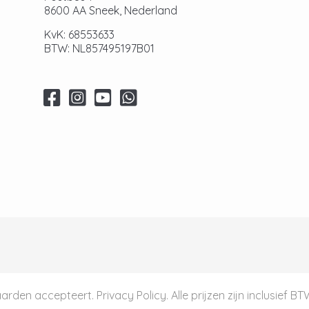
8600 AA Sneek, Nederland
KvK: 68553633
BTW: NL857495197B01
aarden
accepteert.
Privacy Policy
. Alle prijzen zijn inclusief B