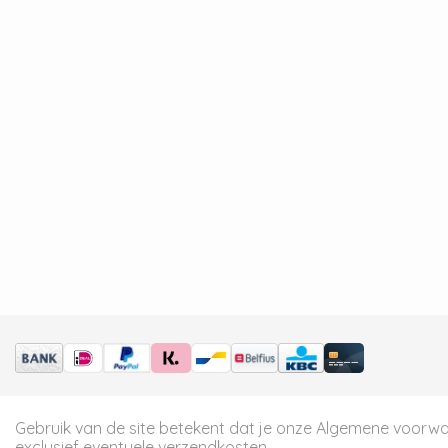
Gebruik van de site betekent dat je onze
Algemene voorw
exclusief eventuele verzendkosten.