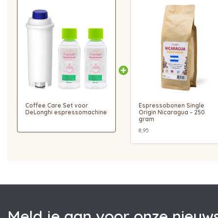
Coffee Care Set voor
Espressobonen Single
DeLonghi espressomachine
Origin Nicaragua – 250
gram
8,95
Meld je aan voor onze nieuws