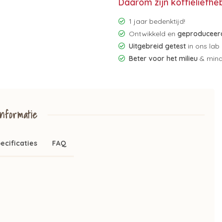
Daarom zijn koffieliefhe
1 jaar bedenktijd!
Ontwikkeld en
geproduceerd
Uitgebreid getest
in ons lab
Beter voor het milieu
& mind
nformatie
ecificaties
FAQ