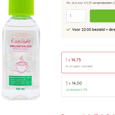
Per stuk excl. €5,95
verzendkosten
(
Voor 22:00 besteld = dir
1 x
14,75
Ik wil geen voordeel
3 x
14,00
Je bespaart 5%