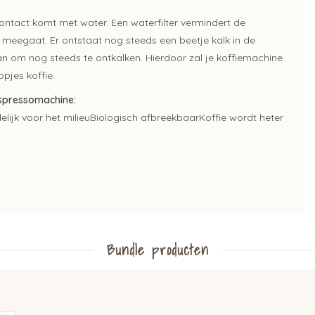
ontact komt met water. Een waterfilter vermindert de
meegaat. Er ontstaat nog steeds een beetje kalk in de
an om nog steeds te ontkalken. Hierdoor zal je koffiemachine
pjes koffie.
espressomachine:
elijk voor het milieu
Biologisch afbreekbaar
Koffie wordt heter
Bundle producten