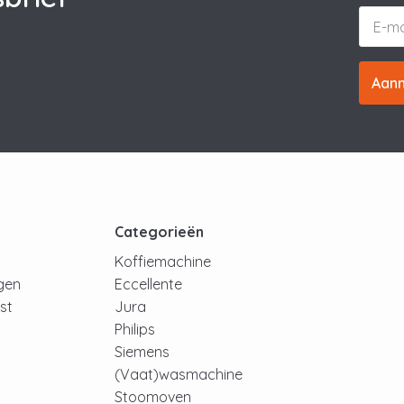
Aan
t
Categorieën
Koffiemachine
ngen
Eccellente
jst
Jura
Philips
Siemens
(Vaat)wasmachine
Stoomoven