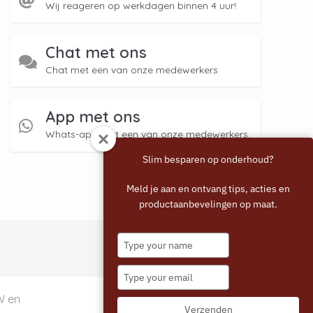
Wij reageren op werkdagen binnen 4 uur!
Chat met ons
Chat met een van onze medewerkers
App met ons
Whats-app met een van onze medewerkers.
Slim besparen op onderhoud?
Meld je aan en ontvang tips, acties en
productaanbevelingen op maat.
Type
your
name
Type
your
email
TW en
Verzenden