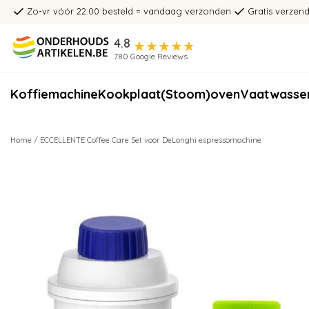
Zo-vr vóór 22:00 besteld = vandaag verzonden
Gratis verzend
4.8
780 Google Reviews
Koffiemachine
Kookplaat
(Stoom)oven
Vaatwasse
Home
/
ECCELLENTE Coffee Care Set voor DeLonghi espressomachine