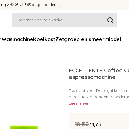
ing > €40!
365 dagen bedenktijd!
r
Wasmachine
Koelkast
Zetgroep en smeermiddel
ECCELLENTE Coffee Ca
espressomachine
Deze set voor Delonghi koffiema
machine 2 maanden te onderhou
Lees meer
18,50
14,75