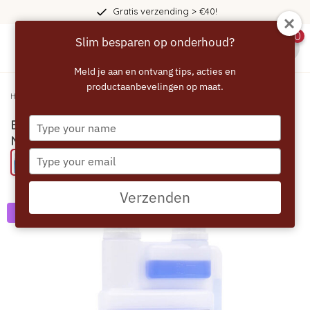
Gratis verzending > €40!
0
Slim besparen op onderhoud?
menu
Meld je aan en ontvang tips, acties en
productaanbevelingen op maat.
Home
/
ECCELLENTE Professional Melksysteemreiniger - 1000ml
Type
ECCELLENTE PROFESSIONAL
your
Melksysteemreiniger - 1000ml
name
Type
Probeer eens een ECCELLENTE Professional product
your
email
Verzenden
VOORDEELVERPAKKING