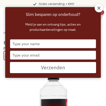
Gratis verzending > €40!
0
Slim besparen op onderhoud?
menu
Meld je aan en ontvang tips, acties en
productaanbevelingen op maat.
Home
/
ECCELLENTE Professional Snelontkalker - melkzuur 1000ml
Type
ECCELLENTE PROFESSIONAL Snelontkalker -
your
melkzuur 1000ml
name
Type
Probeer eens een ECCELLENTE product
your
email
Verzenden