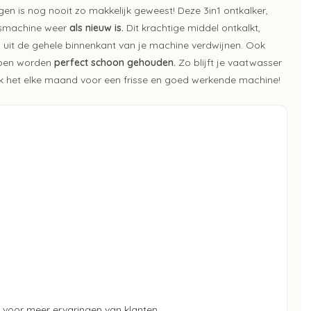
en is nog nooit zo makkelijk geweest! Deze 3in1 ontkalker,
wasmachine weer
als nieuw is.
Dit krachtige middel ontkalkt,
en uit de gehele binnenkant van je machine verdwijnen. Ook
ompen worden
perfect schoon gehouden.
Zo blijft je vaatwasser
k het elke maand voor een frisse en goed werkende machine!
voor meer ervaringen van klanten.