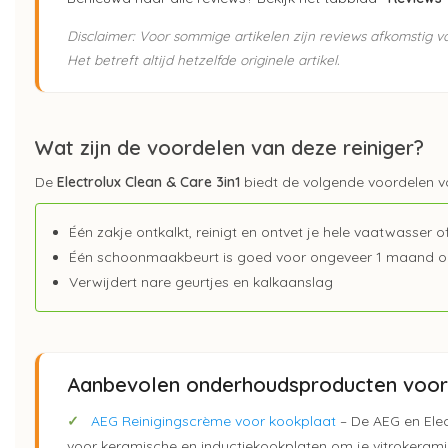
Disclaimer: Voor sommige artikelen zijn reviews afkomstig 
Het betreft altijd hetzelfde originele artikel.
Wat zijn de voordelen van deze reiniger?
De
Electrolux
Clean & Care 3in1
biedt de volgende voordelen v
Één zakje ontkalkt, reinigt en ontvet je hele vaatwasser
Één schoonmaakbeurt is goed voor ongeveer 1 maand 
Verwijdert nare geurtjes en kalkaanslag
Aanbevolen onderhoudsproducten voor 
✓
AEG Reinigingscrème voor kookplaat
– De AEG en Elec
voor keramische en inductiekookplaten om je vitrokerami