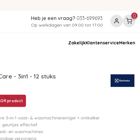
0
Heb je een vraag?
033-699693
Op werkdagen van 09:00 tot 17:00
Zakelijk
Klantenservice
Merken
e - 3in1 - 12 stuks
LOR product
e 3‑in‑1 vaat‑ & wasmachinereiniger + ontkalker.
 geurtjes effectief.
vaat‑ en wasmachines.
ondige verzorging.