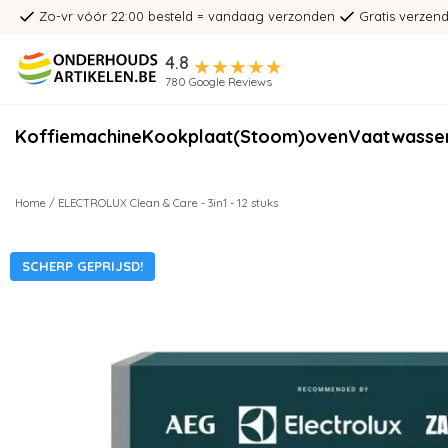
Zo-vr vóór 22:00 besteld = vandaag verzonden
Gratis verzend
4.8
780 Google Reviews
Koffiemachine
Kookplaat
(Stoom)oven
Vaatwasse
Home
/
ELECTROLUX Clean & Care - 3in1 - 12 stuks
SCHERP GEPRIJSD!