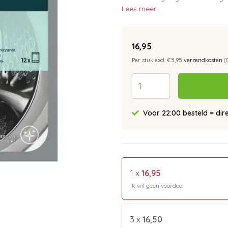
Lees meer
16,95
Per stuk excl. €5,95
verzendkosten
(
Voor 22:00 besteld = dir
1 x
16,95
Ik wil geen voordeel
3 x
16,50