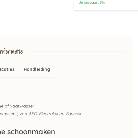
Je bespaart 3%
nformatie
icaties
Handleiding
e of vaatwasser
twassers) van
AEG, Electrolux en Zanussi.
ine schoonmaken