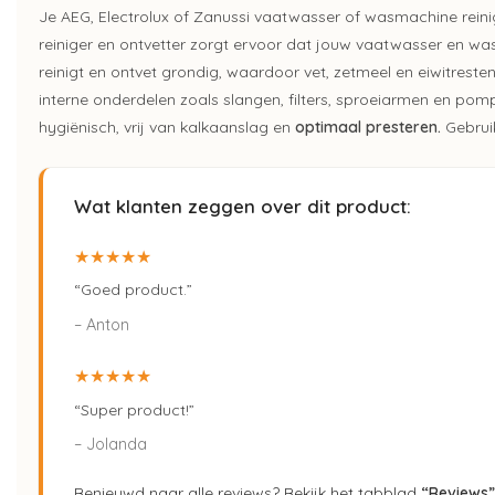
Je AEG, Electrolux of Zanussi vaatwasser of wasmachine reinig
reiniger en ontvetter zorgt ervoor dat jouw vaatwasser en 
reinigt en ontvet grondig, waardoor vet, zetmeel en eiwitrest
interne onderdelen zoals slangen, filters, sproeiarmen en p
hygiënisch, vrij van kalkaanslag en
optimaal presteren.
Gebrui
Wat klanten zeggen over dit product:
★★★★★
“Goed product.”
– Anton
★★★★★
“Super product!”
– Jolanda
Benieuwd naar alle reviews? Bekijk het tabblad
“Reviews”