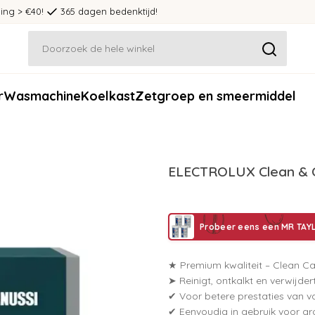
ing > €40!
365 dagen bedenktijd!
r
Wasmachine
Koelkast
Zetgroep en smeermiddel
ELECTROLUX Clean & Car
Probeer eens een MR TAY
★ Premium kwaliteit – Clean Car
➤ Reinigt, ontkalkt en verwijdert
✔ Voor betere prestaties van 
✔ Eenvoudig in gebruik voor gr