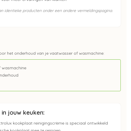
van identieke producten onder een andere vermeldingspagina.
oor het onderhoud van je vaatwasser of wasmachine:
 of wasmachine
onderhoud
in jouw keuken:
trolux kookplaat reinigingscrème is speciaal ontwikkeld
sche kookplaat mee te reinigen.