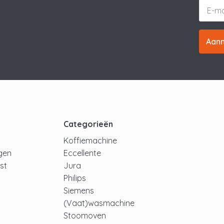
Aan
t
Categorieën
Koffiemachine
ngen
Eccellente
jst
Jura
Philips
Siemens
(Vaat)wasmachine
Stoomoven