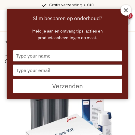
Gratis verzending > €40!
0
Slim besparen op onderhoud?
menu
Meld je aan en ontvang tips, acties en
productaanbevelingen op maat.
Home
/
JURA Smart+ Care Kit v3 - Onderhoudspakket
Type
JURA Smart+ Care Kit v3 -
your
Onderhoudspakket
name
Type
your
email
Verzenden