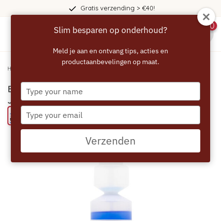
Gratis verzending > €40!
0
Slim besparen op onderhoud?
menu
Meld je aan en ontvang tips, acties en
productaanbevelingen op maat.
Home
/
ECCELLENTE Melksysteem Reiniger voor Jura
Type
ECCELLENTE Melksysteem Reiniger voor
your
Jura
name
Type
Probeer eens een ECCELLENTE product
your
email
Verzenden