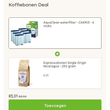
Koffiebonen Deal
AquaClean waterfilter - CA6903 - 6
stuks
Espressobonen Single Origin
Nicaragua – 250 gram
8,95
83,01
83,90
Toevoegen