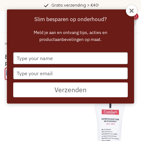
Gratis verzending > €40!
0
Slim besparen op onderhoud?
menu
Meld je aan en ontvang tips, acties en
productaanbevelingen op maat.
Home
/
ECCELLENTE Siliconenvet en O-ringen voor Philips Saeco
Type
ECCELLENTE Siliconenvet en O-ringen voor
your
Philips Saeco
name
Type
Probeer eens een ECCELLENTE product
your
email
Verzenden