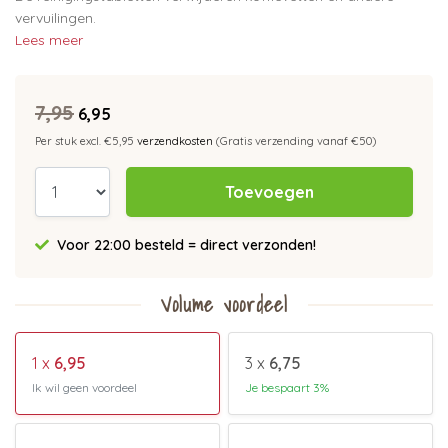
vervuilingen.
Lees meer
7,95
6,95
Per stuk excl. €5,95
verzendkosten
(Gratis verzending vanaf €50)
Toevoegen
Voor 22:00 besteld = direct verzonden!
Volume voordeel
1 x
6,95
3 x
6,75
Ik wil geen voordeel
Je bespaart 3%