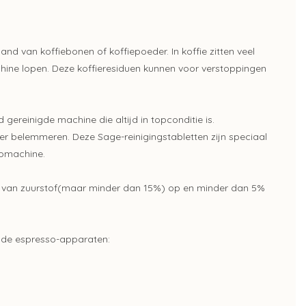
and van koffiebonen of koffiepoeder. In koffie zitten veel
chine lopen. Deze koffieresiduen kunnen voor verstoppingen
.
gereinigde machine die altijd in topconditie is.
eer belemmeren. Deze Sage-reinigingstabletten zijn speciaal
somachine.
s van zuurstof(maar minder dan 15%) op en minder dan 5%
ende espresso-apparaten: