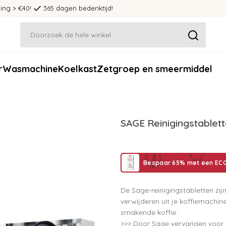
ing > €40!
365 dagen bedenktijd!
r
Wasmachine
Koelkast
Zetgroep en smeermiddel
SAGE Reinigingstablett
Bespaar 65% met een ECC
De Sage-reinigingstabletten zij
verwijderen uit je koffiemachi
smakende koffie.
>>> Door Sage vervangen voor d