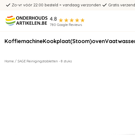
Zo-vr vóór 22:00 besteld = vandaag verzonden
Gratis verzend
4.8
780 Google Reviews
Koffiemachine
Kookplaat
(Stoom)oven
Vaatwasse
Home
/
SAGE Reinigingstabletten - 8 stuks