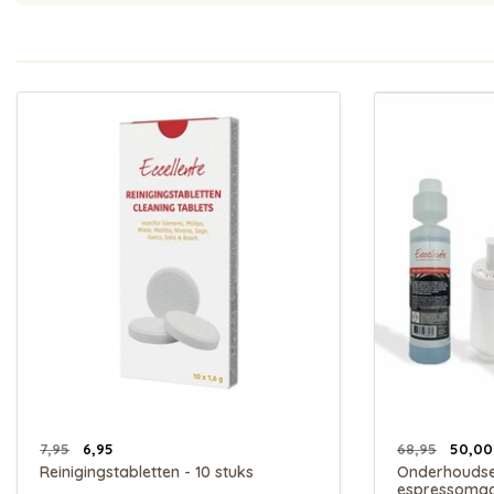
7,95
6,95
68,95
50,00
Reinigingstabletten - 10 stuks
Onderhoudse
espressomac