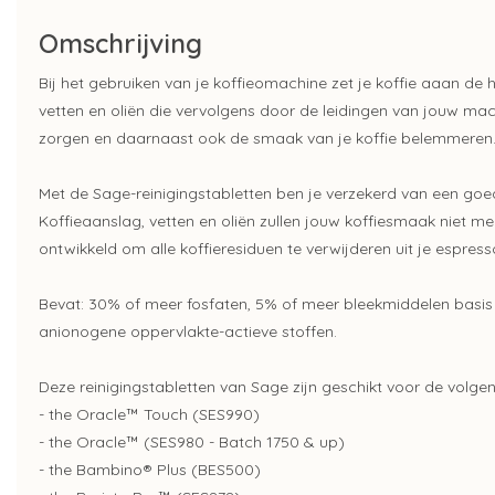
Omschrijving
Bij het gebruiken van je koffieomachine zet je koffie aaan de h
vetten en oliën die vervolgens door de leidingen van jouw ma
zorgen en daarnaast ook de smaak van je koffie belemmeren
Met de Sage-reinigingstabletten ben je verzekerd van een goed 
Koffieaanslag, vetten en oliën zullen jouw koffiesmaak niet m
ontwikkeld om alle koffieresiduen te verwijderen uit je espres
Bevat: 30% of meer fosfaten, 5% of meer bleekmiddelen basi
anionogene oppervlakte-actieve stoffen.
Deze reinigingstabletten van Sage zijn geschikt voor de volg
- the Oracle™ Touch (SES990)
- the Oracle™ (SES980 - Batch 1750 & up)
- the Bambino® Plus (BES500)