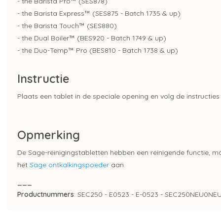
- the Barista Pro™ (SES878)
- the Barista Express™ (SES875 - Batch 1735 & up)
- the Barista Touch™ (SES880)
- the Dual Boiler™ (BES920 - Batch 1749 & up)
- the Duo-Temp™ Pro (BES810 - Batch 1738 & up)
Instructie
Plaats een tablet in de speciale opening en volg de instructi
Opmerking
De Sage-reinigingstabletten hebben een reinigende functie, ma
het
Sage ontkalkingspoeder
aan.
___
Productnummers
: SEC250 - E0523 - E-0523 - SEC250NEU0NE