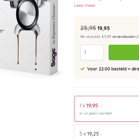
Lees meer
23,95
19,95
Per stuk excl. €5,95
verzendkosten
(
Voor 22:00 besteld = dir
1 x
19,95
Ik wil geen voordeel
5 x
19,25