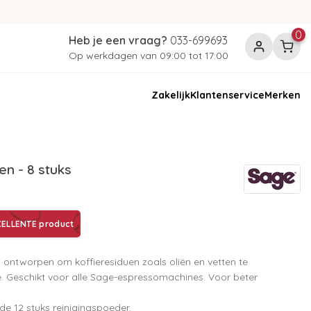
0
Heb je een vraag?
033-699693
Op werkdagen van 09:00 tot 17:00
Zakelijk
Klantenservice
Merken
en - 8 stuks
ELLENTE product
n ontworpen om koffieresiduen zoals oliën en vetten te
ne. Geschikt voor alle Sage-espressomachines. Voor beter
e 12 stuks reinigingspoeder.