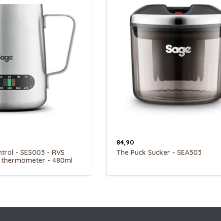
84,90
trol - SES003 - RVS
The Puck Sucker - SEA503
 thermometer - 480ml