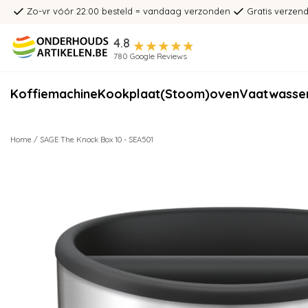
Zo-vr vóór 22:00 besteld = vandaag verzonden
Gratis verzend
4.8
780 Google Reviews
Koffiemachine
Kookplaat
(Stoom)oven
Vaatwasse
Home
/
SAGE The Knock Box 10 - SEA501