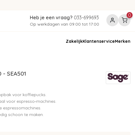
0
Heb je een vraag?
033-699693
Op werkdagen van 09:00 tot 17:00
Zakelijk
Klantenservice
Merken
 - SEA501
opbak voor koffiepucks.
aal voor espresso‑machines.
re espressomachines.
udig schoon te maken.