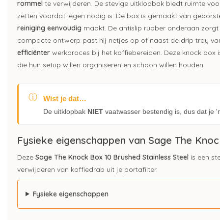
rommel
te verwijderen. De stevige uitklopbak biedt ruimte vo
zetten voordat legen nodig is. De box is gemaakt van geborst
reiniging eenvoudig
maakt. De antislip rubber onderaan zorgt v
compacte ontwerp past hij netjes op of naast de drip tray va
efficiënter
werkproces bij het koffiebereiden. Deze knock box is 
die hun setup willen organiseren en schoon willen houden.
ⓘ
Wist je dat…
De uitklopbak
NIET
vaatwasser bestendig is, dus dat je 
Fysieke eigenschappen van Sage The Knoc
Deze
Sage The Knock Box 10 Brushed Stainless Steel
is een st
verwijderen van koffiedrab uit je portafilter.
Fysieke eigenschappen