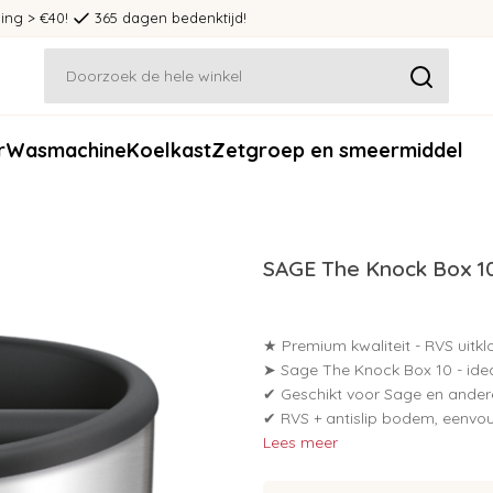
ing > €40!
365 dagen bedenktijd!
r
Wasmachine
Koelkast
Zetgroep en smeermiddel
SAGE The Knock Box 10
★ Premium kwaliteit - RVS uitkl
➤ Sage The Knock Box 10 - ide
✔ Geschikt voor Sage en ande
✔ RVS + antislip bodem, eenvo
Lees meer