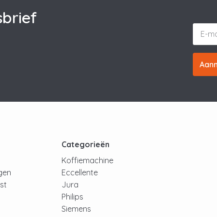
brief
Aan
t
Categorieën
Koffiemachine
ngen
Eccellente
jst
Jura
Philips
Siemens