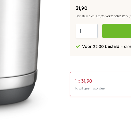
31,90
Per stuk excl. €5,95
verzendkosten
(
Voor 22:00 besteld = dir
1 x
31,90
Ik wil geen voordeel