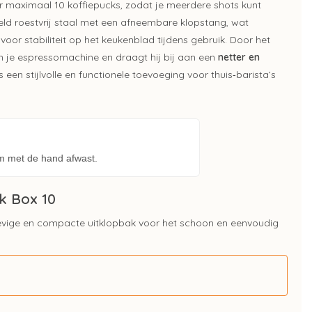
or maximaal 10 koffiepucks, zodat je meerdere shots kunt
eld roestvrij staal met een afneembare klopstang, wat
oor stabiliteit op het keukenblad tijdens gebruik. Door het
n je espressomachine en draagt hij bij aan een
netter en
een stijlvolle en functionele toevoeging voor thuis‑barista’s
'm met de hand afwast.
k Box 10
evige en compacte uitklopbak voor het schoon en eenvoudig