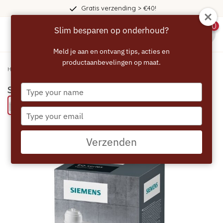
Gratis verzending > €40!
0
Slim besparen op onderhoud?
menu
Meld je aan en ontvang tips, acties en
productaanbevelingen op maat.
Home
/
SIEMENS Onderhoudsset EQ serie
Type
SIEMENS Onderhoudsset EQ serie
your
Bespaar 20% met een ECCELLENTE product
name
Type
your
email
Verzenden