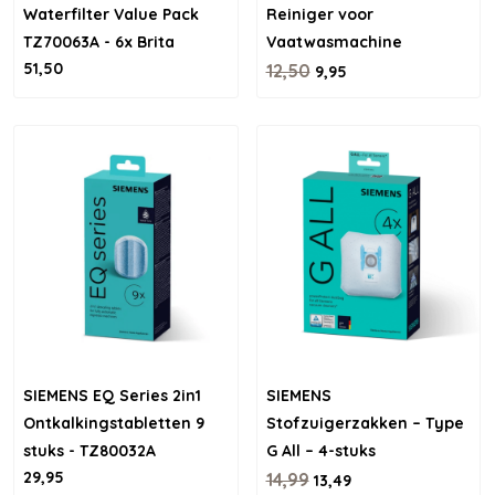
Waterfilter Value Pack
Reiniger voor
TZ70063A - 6x Brita
Vaatwasmachine
51,50
Intenza filter
12,50
9,95
SIEMENS EQ Series 2in1
SIEMENS
Ontkalkingstabletten 9
Stofzuigerzakken – Type
stuks - TZ80032A
G All – 4-stuks
29,95
14,99
13,49