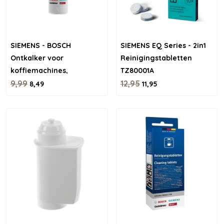
SIEMENS - BOSCH
SIEMENS EQ Series - 2in1
Ontkalker voor
Reinigingstabletten
koffiemachines,
TZ80001A
waterkokers en
9,99
12,95
8,49
11,95
stoomovens – 250ml