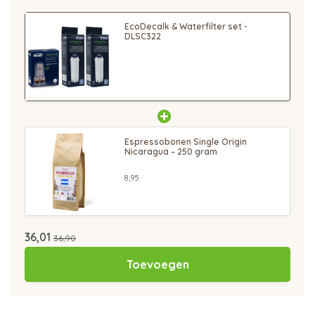
EcoDecalk & Waterfilter set -
DLSC322
Espressobonen Single Origin
Nicaragua – 250 gram
8,95
36,01
36,90
Toevoegen