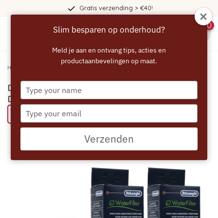
Gratis verzending > €40!
0
Slim besparen op onderhoud?
menu
Meld je aan en ontvang tips, acties en
productaanbevelingen op maat.
Home
/
DELONGHI EcoDecalk & Waterfilter set - DLSC322
Type
DELONGHI EcoDecalk & Waterfilter set -
your
DLSC322
name
Type
Bespaar 47% met een ECCELLENTE product
your
email
Verzenden